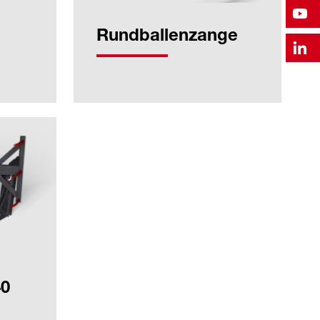
Rundballenzange
40