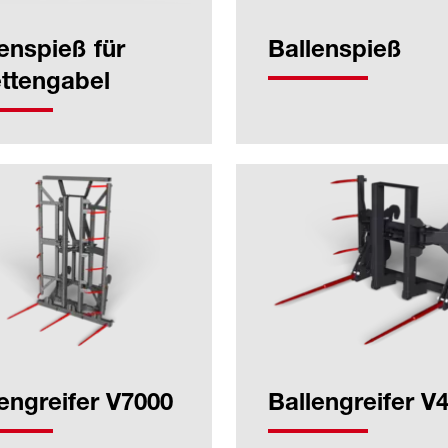
enspieß für
Ballenspieß
ettengabel
engreifer V7000
Ballengreifer V