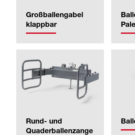
Großballengabel
Ball
klappbar
Pal
Rund- und
Ball
Quaderballenzange