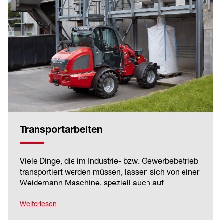
Transportarbeiten
Viele Dinge, die im Industrie- bzw. Gewerbebetrieb
transportiert werden müssen, lassen sich von einer
Weidemann Maschine, speziell auch auf
unebenem Untergrund, mit optimaler Traktion
bewegen. Mit den passenden Anbaugeräten fassen
Weiterlesen
und heben Sie das Transportgut absolut sicher.