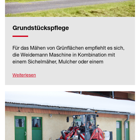
Grundstückspflege
Für das Mähen von Grünflächen empfiehlt es sich,
die Weidemann Maschine in Kombination mit
einem Sichelmäher, Mulcher oder einem
Schlegelmäher auszustatten. Ebenfalls verfügbar
sind Astsäge, Heckenschere oder
Weiterlesen
Doppelmessermähwerk, um Hecken, Büsche und
Bäume zu schneiden.