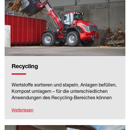
Recycling
Wertstoffe sortieren und stapeln, Anlagen befüllen,
Kompost umlagern – für die unterschiedlichen
Anwendungen des Recycling-Bereiches können
die Weidemann Maschinen optional
beispielsweise mit geschäumten Reifen,
Weiterlesen
Staubabscheider, zusätzlichen
Arbeitsscheinwerfern oder Klimaanlage
ausgestattet werden.