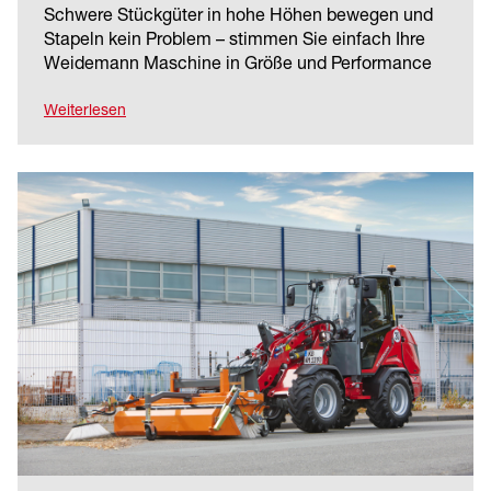
Schwere Stückgüter in hohe Höhen bewegen und
Stapeln kein Problem – stimmen Sie einfach Ihre
Weidemann Maschine in Größe und Performance
auf die jeweilige Arbeitsaufgabe ab. Bei unseren
Teleskopladern unterstützt das
Weiterlesen
Fahrerassistenzsystem vls (Vertical Lift System)
durch eine teilautomatisierte
Teleskopierbewegung.