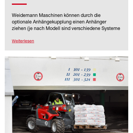
Weidemann Maschinen können durch die
optionale Anhängekupplung einen Anhänger
ziehen (je nach Modell sind verschiedene Systeme
verfügbar). Dies erweitert das Einsatzspektrum der
Maschine und bietet mehr Flexibilität, da kein
Weiterlesen
zusätzliches Zugfahrzeug benötigt wird.