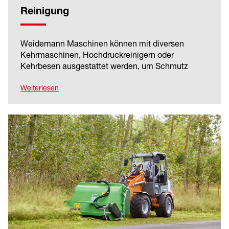
Reinigung
Weidemann Maschinen können mit diversen
Kehrmaschinen, Hochdruckreinigern oder
Kehrbesen ausgestattet werden, um Schmutz
jeglicher Art zu beseitigen. Mit dem
Wildkrautbesen lässt sich Unkraut maschinell
Weiterlesen
beseitigen. So halten Sie halten Ihr
Betriebsgelände und Ihre Arbeitsumgebung stets
sauber.