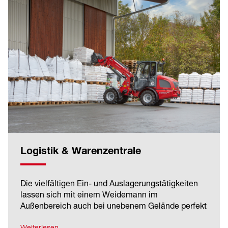
Logistik & Warenzentrale
Die vielfältigen Ein- und Auslagerungstätigkeiten
lassen sich mit einem Weidemann im
Außenbereich auch bei unebenem Gelände perfekt
absolvieren. Sogar schwere Güter können bewegt
werden, da die Maschinekonstruktion und die
Weiterlesen