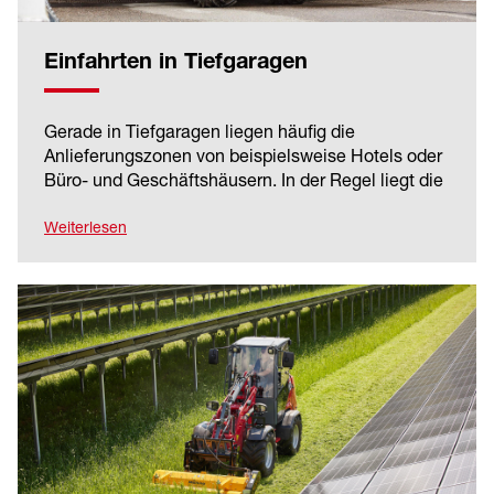
Einfahrten in Tiefgaragen
Gerade in Tiefgaragen liegen häufig die
Anlieferungszonen von beispielsweise Hotels oder
Büro- und Geschäftshäusern. In der Regel liegt die
Einfahrtshöhe unter 2 m, man benötigt aber zum
schnellen Abladen und Verfahren kraftvolle
Weiterlesen
Arbeitsmaschinen. Im Weidemann Sortiment
finden Sie genau diese Kombination.