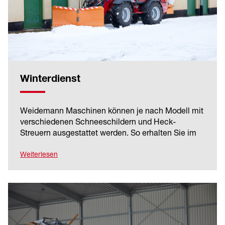
Winterdienst
Weidemann Maschinen können je nach Modell mit
verschiedenen Schneeschildern und Heck-
Streuern ausgestattet werden. So erhalten Sie im
Winterdienst wertvolle Unterstützung, um das
Betriebsgelände und die Zufahrtswege von Schnee
Weiterlesen
und Eis zu befreien.