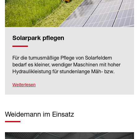
Solarpark pflegen
Für die turnusmäßige Pflege von Solarfeldern
bedarf es kleiner, wendiger Maschinen mit hoher
Hydraulikleistung für stundenlange Mäh- bzw.
Mulcharbeiten. Die optimale Traktion ist gerade in
Hanglagen von entscheidender Bedeutung.
Weiterlesen
Weidemann im Einsatz