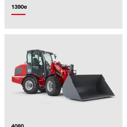
1390e
4080