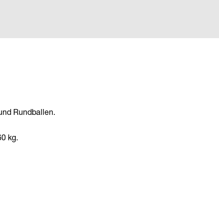
e
 und Rundballen.
0 kg.