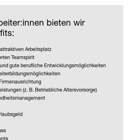
eiter:innen bieten wir
its:
attraktiven Arbeitsplatz
rten Teamspirit
 und gute berufliche Entwicklungsmöglichkeiten
eiterbildungsmöglichkeiten
 Firmenausrichtung
Leistungen (z. B. Betriebliche Altersvorsorge)
undheitsmanagement
rlaubsgeld
uss
ents