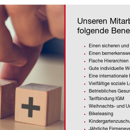
Unseren Mitarb
folgende Benef
Einen sicheren und 
Einen bemerkenswe
Flache Hierarchien
Gute individuelle W
Eine internationale
Vielfältige soziale 
Betriebliches Ges
Tarifbindung IGM
Weihnachts- und U
Bikeleasing
Kindergartenzusch
Jährliche Firmenev