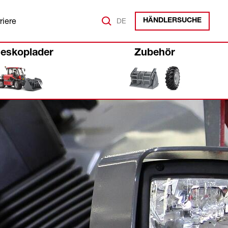
riere
DE
HÄNDLERSUCHE
leskoplader
Zubehör