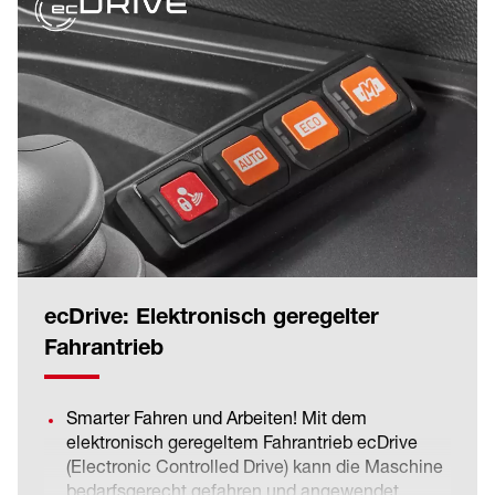
werden.
Selbstverständlich kann die elektrische
Parkbremse auch manuell per
Schalterbetätigung aktiviert bzw. deaktiviert
werden. Der Fahrer hat so stets die Kontrolle und
kann nach eigenen Bedürfnissen und
Gewohnheiten mit der Maschine arbeiten.
ecDrive: Elektronisch geregelter
Fahrantrieb
Smarter Fahren und Arbeiten! Mit dem
elektronisch geregeltem Fahrantrieb ecDrive
(Electronic Controlled Drive) kann die Maschine
bedarfsgerecht gefahren und angewendet