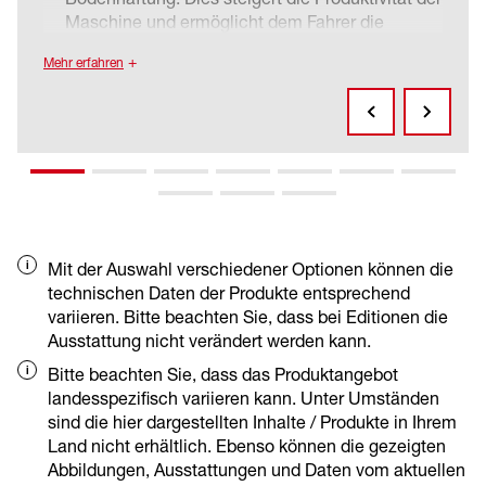
Maschine und ermöglicht dem Fahrer die
optimale Kontrolle.
Mehr erfahren
Das optimale Verhältnis von Knick- und
Pendelwinkel sorgt für eine hohe Bodenhaftung.
Dadurch ist die Maschine einfach zu
manövrieren. Selbst unter beengten
Verhältnissen entsteht keine Kollision von Front-
und Heckpartie der Maschine.
Vorder- und Hinterwagen können unabhängig
voneinander pendeln. So kann der Fahrer
feinfühlig auf jede Unebenheit reagieren. Dies
Mit der Auswahl verschiedener Optionen können die
erhöht den Komfort und schafft ein sicheres
technischen Daten der Produkte entsprechend
Fahrgefühl.
variieren. Bitte beachten Sie, dass bei Editionen die
Ausstattung nicht verändert werden kann.
Bitte beachten Sie, dass das Produktangebot
landesspezifisch variieren kann. Unter Umständen
sind die hier dargestellten Inhalte / Produkte in Ihrem
Land nicht erhältlich. Ebenso können die gezeigten
Abbildungen, Ausstattungen und Daten vom aktuellen