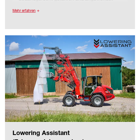
werden.
Mehr erfahren
Auto-Modus und Eco-Modus sind immer
serienmäßig vorhanden. Optional kann entweder
der Anbaugeräte-Modus oder der M-Drive
Modus ausgewählt werden. Das bietet
maximale Flexibilität, da die Maschine nach den
individuellen Bedürfnissen konfiguriert werden
kann.
Die elektronische Regelung reduziert Verluste
im Fahrantrieb und sorgt für einen höheren
Wirkungsgrad und eine gesteigerte Effizienz, im
Vergleich zu bestehenden Lösungen. Weniger
Kraftbedarf ermöglicht Fahren mit niedrigen
Drehzahlen.
Lowering Assistant