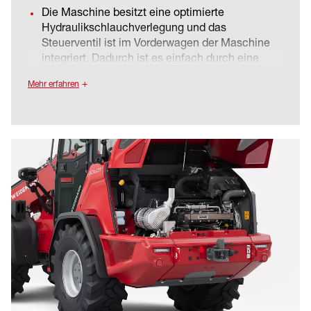
Die Maschine besitzt eine optimierte
Hydraulikschlauchverlegung und das
Steuerventil ist im Vorderwagen der Maschine
integriert. Dadurch ist es einfach durch eine
Wartungsklappe zugänglich.
Mehr erfahren
Die optimierte Anordnung reduziert die
Geräusch- und Wärmeentwicklung in der
Kabine erheblich und bietet im Servicefall
optimalen Zugang.
Durch die einfache und schnelle Wartung
maximiert sich die Verfügbarkeit der Maschine
und die Betriebskosten werden optimiert.