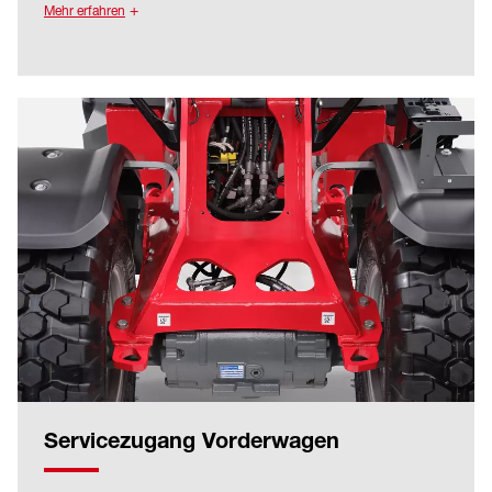
Mehr erfahren
Das 4-Säulen-Design, die tiefgezogenen
Scheiben und die Panoramaheckscheibe sorgen
für eine optimale Rundumsicht.
Die Heizung mit optimierter Luftzirkulation und
die optionale Klimaanlage ermöglichen konstant
angenehme Temperaturen. Die ergonomisch
angeordneten Bedienelemente, das
ansprechende Interieur und die reduzierten
Vibrationen und Geräusche im Innenraum
erhöhen den Komfort für den Fahrer.
Servicezugang Vorderwagen