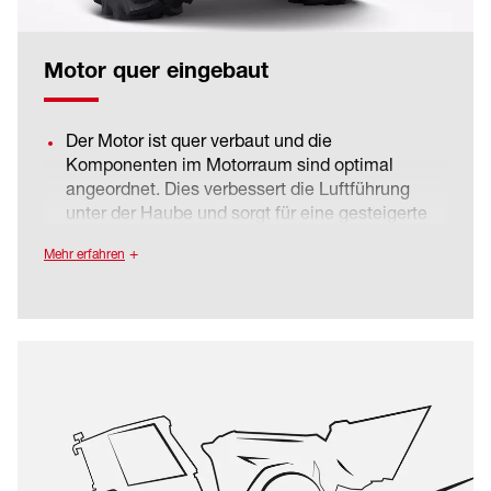
Motor quer eingebaut
Der Motor ist quer verbaut und die
Komponenten im Motorraum sind optimal
angeordnet. Dies verbessert die Luftführung
unter der Haube und sorgt für eine gesteigerte
Kühl-Effizienz. Des Weiteren erhöht sich der
Mehr erfahren
Böschungswinkel und damit die
Geländegängigkeit der Maschine.
Der Motor überzeugt durch geringen
Kraftstoffverbrauch, geringe Schallemissionen
und kompakte Abmessungen. Außerdem besitzt
er ein hohes Drehmoment was insgesamt die
Maschinenperformance erhöht.
Durch die flach abfallende Motorhauben Form
verbessert sich die Sicht nach hinten deutlich,
was wiederum die Sicherheit beim Arbeiten mit