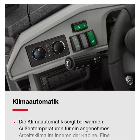
werden können, muss eine Zweileitungs-
Druckluft-Bremse oder eine hydraulische
Anhängerbremse genutzt werden (Achtung: die
nationalen Bestimmungen sind einzuhalten).
Die Möglichkeit einen Anhänger zu ziehen,
erweitert das Einsatzspektrum der Maschine
und bietet mehr Flexibilität, da kein zusätzliches
Zugfahrzeug benötigt wird.
Klimaautomatik
Die Klimaautomatik sorgt bei warmen
Außentemperaturen für ein angenehmes
Arbeitsklima im Inneren der Kabine. Eine