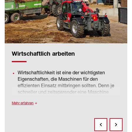
Wirtschaftlich arbeiten
Wirtschaftlichkeit ist eine der wichtigsten
Eigenschaften, die Maschinen für den
effizienten Einsatz mitbringen sollten. Denn je
schneller und zeitsparender eine Maschine
manövriert, desto höher ist ihre Arbeitsleistung.
Mehr erfahren
Bei Maschinen von Weidemann steht
Wirtschaftlichkeit für technisch ausgereifte
Lösungen, wie z. B. der kraftvoller Antrieb, starke
Reißkräfte, leistungsfähige Kinematik, hohe
Wendigkeit, ausgezeichnete Standsicherheit