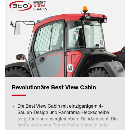
erfolgt hydraulisch und die Gleitelemente im
Innenrohr des Teleskoparms sind wartungsfrei.
Das reduziert Verschleiß und erhöht die
Langlebigkeit der Maschine.
Revolutionäre Best View Cabin
Die Best View Cabin mit einzigartigem 4-
Säulen-Design und Panorama-Heckscheibe
sorgt für eine unvergleichbare Rundumsicht. Die
große gebogene Frontscheibe bietet in jeder