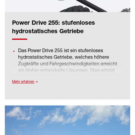
Power Drive 255: stufenloses
hydrostatisches Getriebe
Das Power Drive 255 ist ein stufenloses
hydrostatisches Getriebe, welches höhere
Zugkräfte und Fahrgeschwindigkeiten erreicht
als bisher entwickelte Lösungen. Dies erfolgt
unter Beibehaltung aller Vorteile bisheriger
Mehr erfahren
Fahrantriebe in Bezug auf Kompaktheit,
Energieeffizienz und Bedienerkomfort. Mit dem
Power Drive 255 sind Geschwindigkeiten von bis
zu 40 km/h ohne Schaltvorgang bzw.
Fahrstufenwechsel möglich. Dies ermöglicht
eine komfortable Fahrweise, da keine
Zugkraftunterbrechungen auftreten.