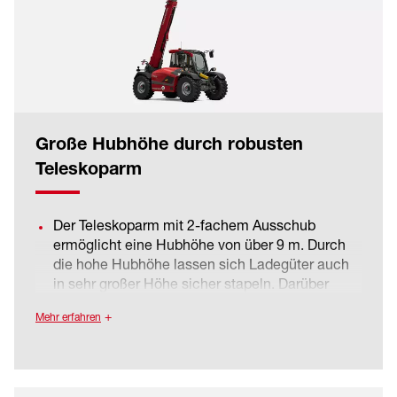
Große Hubhöhe durch robusten
Teleskoparm
Der Teleskoparm mit 2-fachem Ausschub
ermöglicht eine Hubhöhe von über 9 m. Durch
die hohe Hubhöhe lassen sich Ladegüter auch
in sehr großer Höhe sicher stapeln. Darüber
hinaus hat die Maschine eine sehr große
Mehr erfahren
Reichweite.
Der Teleskoparm ist robust und stabil gebaut
und in der Mitte der Maschine platziert, was
Verwindung entgegenwirkt. Die Parallelführung