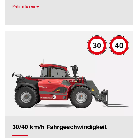
Position des Teleskoparms eine hervorragende
Mehr erfahren
Sicht auf das Anbaugerät und die Ladung. Die
abgeschrägte Motorhaube sorgt zudem für eine
optimale Sicht zur Seite und nach hinten auf das
rechte Hinterrad. Das sichtoptimierte, optionale
Schutzgitter bietet höchste Sicherheit ohne
dabei die Sicht einzuschränken.
Operator first: Bei der Entwicklung der
Weidemann Best View Cabin hatte der Komfort
für den Fahrer die oberste Priorität. Das zeigt
sich in der ergonomischen Anordnung
sämtlicher Bedienelemente sowie dem
farborientiertem Bedienkonzept, dem
hochwertigen Fahrersitz (optional Luftfederung)
und mitfedernder Joystick Konsole, großem 7
Zoll Display, verschiedenen Stau- und
Ablagefächern und einem in Höhe und Neigung
verstellbarem Lenkrad.
30/40 km/h Fahrgeschwindigkeit