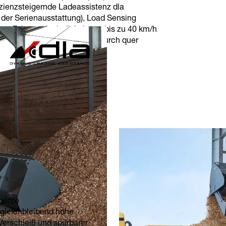
izienzsteigernde Ladeassistenz dla
n der Serienausstattung), Load Sensing
ion, Fahrgeschwindigkeit von bis zu 40 km/h
ute Wartungszugänglichkeit durch quer
eilen.
tance):
e
igente
e gleichbleibend hohe
Verschleiß und spürbarer