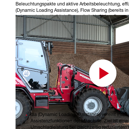
Beleuchtungspakte und aktive Arbeitsbeleuchtung, eff
(Dynamic Loading Assistance), Flow Sharing (bereits i
Leistungshydraulik (High Flow möglich), Object Detect
durch Power Drive, elektrische Parkbremse und sehr g
eingebauten Motor und optimierte Anordnung von Baut
Highlights
dla (Dynamic Loading Assis
Assistenzpaket Ladeanlag
dla (Dynamic Loading Assistance) vereint intell
Assistenzfunktionen der Maschine. Ziel ist ein
Umschlagleistung bei gleichzeitig reduziertem 