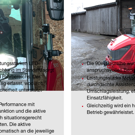
Die 90er Baur
stungsstarken LED-
Die 90er Baureihe wurd
htung im Standard sorgt
anspruchsvollen Bedi
d Fahrbereichs. Der
Leistungsstarke Motore
ßig erfasst, wodurch
durchdachte Assisten
cherheit unterstützt
Umschlagsleistung, ef
Einsatzfähigkeit.
 Performance mit
Gleichzeitig wird ein
nktion und die aktive
Betrieb gewährleistet.
ch situationsgerecht
en. Die aktive
omatisch an die jeweilige