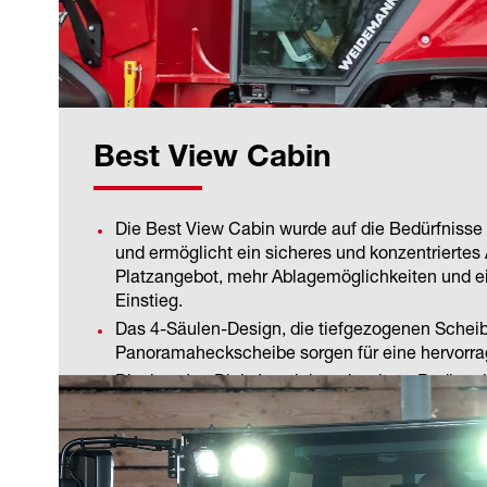
Best View Cabin
Die Best View Cabin wurde auf die Bedürfnisse 
und ermöglicht ein sicheres und konzentriertes
Platzangebot, mehr Ablagemöglichkeiten und ei
Einstieg.
Das 4-Säulen-Design, die tiefgezogenen Schei
Panoramaheckscheibe sorgen für eine hervorr
Display, Jog Dial, Joystick und weitere Bediene
zusammenhängenden Bedienkonsole integriert, b
dem Fahrersitz und federn bei Bewegung mit. 
angeordneten Bedienelemente, das ansprechend
reduzierten Vibrationen und Geräusche im Inn