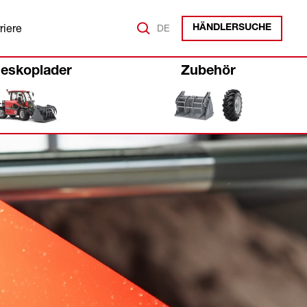
riere
DE
HÄNDLERSUCHE
leskoplader
Zubehör