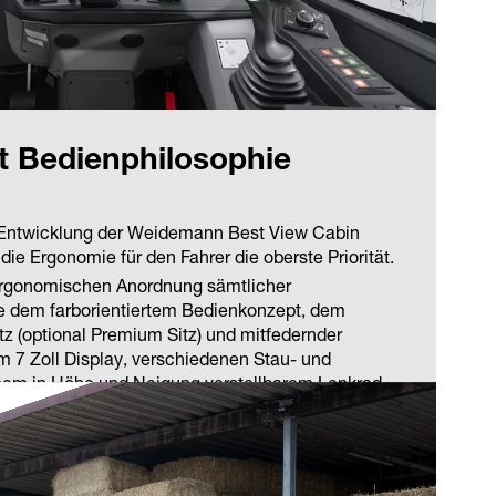
t Bedienphilosophie
er Entwicklung der Weidemann Best View Cabin
die Ergonomie für den Fahrer die oberste Priorität.
 ergonomischen Anordnung sämtlicher
 dem farborientiertem Bedienkonzept, dem
tz (optional Premium Sitz) und mitfedernder
 7 Zoll Display, verschiedenen Stau- und
nem in Höhe und Neigung verstellbarem Lenkrad.