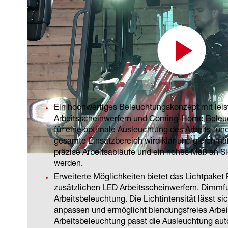
Komfort für den Fahrer.
Optimale Ausleuchtung
Ein hochwertiges Beleuchtungskonzept mit lei
Arbeitsscheinwerfern und Coming-Home Beleuc
für eine optimale Ausleuchtung des Arbeits- un
gesamte Einsatzbereich wird klar und gleichmä
präzise Arbeitsabläufe und ein hohes Maß an Si
werden.
Erweiterte Möglichkeiten bietet das Lichtpaket
zusätzlichen LED Arbeitsscheinwerfern, Dimmfu
Arbeitsbeleuchtung. Die Lichtintensität lässt si
anpassen und ermöglicht blendungsfreies Arbeit
Arbeitsbeleuchtung passt die Ausleuchtung aut