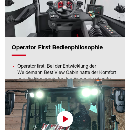
Vibrationen und Geräusche im Innenraum
erhöhen den Komfort für den Fahrer.
Operator First Bedienphilosophie
Operator first: Bei der Entwicklung der
Weidemann Best View Cabin hatte der Komfort
und die Ergonomie für den Fahrer die oberste
Priorität.
Das zeigt sich in der ergonomischen Anordnung
Mehr erfahren
sämtlicher Bedienelemente sowie dem
farborientiertem Bedienkonzept, dem
hochwertigen Fahrersitz (optional Premium Sitz)
und mitfedernder Bedienkonsole, großem 7 Zoll
Display, verschiedenen Stau- und
Optimale Ausleuchtung