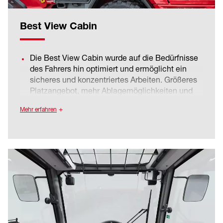
Best View Cabin
Die Best View Cabin wurde auf die Bedürfnisse
des Fahrers hin optimiert und ermöglicht ein
sicheres und konzentriertes Arbeiten. Größeres
Platzangebot, mehr Ablagemöglichkeiten und
ein besonders breiter Einstieg.
Mehr erfahren
Das 4-Säulen-Design, die tiefgezogenen
Scheiben und die Panoramaheckscheibe sorgen
für eine hervorragende Rundumsicht.
Display, Jog Dial, Joystick und weitere
Bedienelemente sind in einer
zusammenhängenden Bedienkonsole integriert,
bilden eine Einheit mit dem Fahrersitz und
federn bei Bewegung mit. Die ergonomisch
angeordneten Bedienelemente, das
ansprechende Interieur und die reduzierten