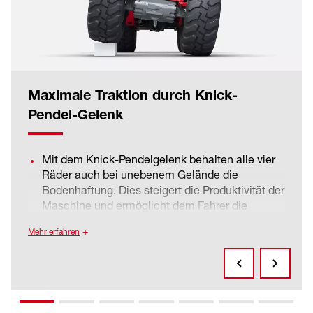
Maximale Traktion durch Knick-
Pendel-Gelenk
Mit dem Knick-Pendelgelenk behalten alle vier
Räder auch bei unebenem Gelände die
Bodenhaftung. Dies steigert die Produktivität der
Maschine und ermöglicht dem Fahrer die
optimale Kontrolle.
Mehr erfahren
Das optimale Verhältnis von Knick- und
Pendelwinkel sorgt für eine hohe Bodenhaftung.
Dadurch ist die Maschine einfach zu
manövrieren. Selbst unter beengten
Verhältnissen entsteht keine Kollision von Front-