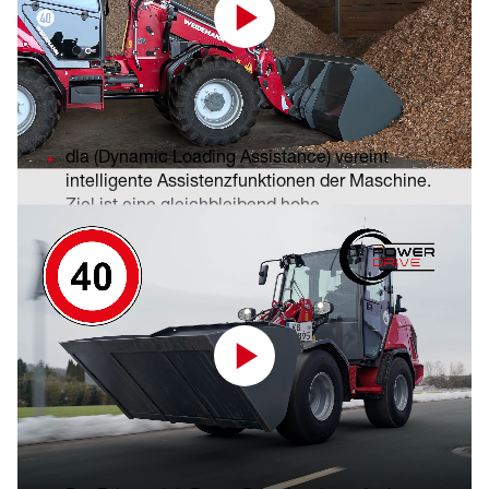
dla (Dynamic Loading Assistance):
Assistenzpaket Ladeanlage
dla (Dynamic Loading Assistance) vereint
intelligente Assistenzfunktionen der Maschine.
Ziel ist eine gleichbleibend hohe
Umschlagleistung bei gleichzeitig reduziertem
Verschleiß und spürbarer Entlastung im
Mehr erfahren
Arbeitsalltag. Durch die automatisierte
Unterstützung zentraler Lade- und
Hubbewegungen werden Arbeitsprozesse
optimiert und Ergebnisse unabhängig vom
Fahrer vereinfacht.
Power Drive: bis zu 40 km/h
Die Kombination der Features
Schaufelrückführautomatik, Rüttelfunktion, Tilt-
Fahrgeschwindigkeit
in-Assist, Tele Retract (nur Teleskopradlader) und
Hubhöhenbegrenzung ermöglicht eine präzise,