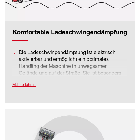
Komfortable Ladeschwingendämpfung
Die Ladeschwingendämpfung ist elektrisch
aktivierbar und ermöglicht ein optimales
Handling der Maschine in unwegsamen
Gelände und auf der Straße. Sie ist besonders
empfehlenswert, wenn die Maschine hohe
Mehr erfahren
Lasten in der Schaufel bzw. auf der
Palettengabel transportiert oder ein schweres
Anbaugerät über eine weite Fahrtstrecke mit
hoher Geschwindigkeit bewegt. Die
Ladeschwingendämpfung sorgt hier für ein
deutliches Plus an Komfort für den Fahrer.
Die Ladeschwingendämpfung verhindert ein
Aufschaukeln der Maschine bei hohen