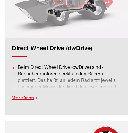
Direct Wheel Drive (dwDrive)
Beim Direct Wheel Drive (dwDrive) sind 4
Radnabenmotoren direkt an den Rädern
platziert. Das heißt, an jedem Rad sitzt jeweils
ein eigener Motor, der direkt das jeweilige Rad
antreibt.
Mehr erfahren
Die Radnabenmotoren werden dabei direkt von
der Fahrhydraulikpumpe angetrieben, wodurch
keine mechanischen Verluste entstehen. Die
Radnabenmotoren sind außerdem durch eine
Hochdruckabsicherung gegen Druckspitzen