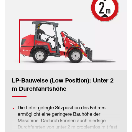
abgesichert. Eine Nachsaugung zwischen den
Radnabenmotoren optimiert die Ölversorgung
bei Kurvenfahrten.
Diese Antriebsart ist vorteilhaft bei Maschinen
bis 3 t Betriebsgewicht. Durch den rein
hydraulischen Antrieb gibt es keine
Verlustleistung durch Achsen oder Getriebe. Der
dwDrive ermöglicht darüber hinaus hohe
Schubkräfte, eine ausgezeichnete
Beschleunigung und ein spritziges
Fahrverhalten.
LP-Bauweise (Low Position): Unter 2
m Durchfahrtshöhe
Die tiefer gelegte Sitzposition des Fahrers
ermöglicht eine geringere Bauhöhe der
Maschine. Dadurch können auch niedrige
Durchfahrten von unter 2 m problemlos mit fest