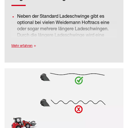
Neben der Standard Ladeschwinge gibt es
optional bei vielen Weidemann Hoftracs eine
oder sogar mehrere längere Ladeschwingen.
Durch die längere Ladeschwinge wird eine
erhöhte Hubhöhe und Reichweite realisiert.
Mehr erfahren
Somit muss nicht automatisch zu einer größeren
Maschine gewechselt werden. Das macht
kompakte Maschinen noch effizienter und
flexibler einsetzbar.
Neben der erhöhten Hubhöhe vergrößert sich
auch die Reichweite der Maschine, was z.B. das
Be- und Entladen eines Anhängers mit
Palettengabel, auch in zweiter Reihe,
ermöglicht.