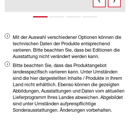
Dadurch ist die Maschine einfach zu
manövrieren. Selbst unter beengten
Verhältnissen entsteht keine Kollision von Front-
und Heckpartie der Maschine.
Vorder- und Hinterwagen können unabhängig
voneinander pendeln. So kann der Fahrer
Mit der Auswahl verschiedener Optionen können die
feinfühlig auf jede Unebenheit reagieren. Dies
technischen Daten der Produkte entsprechend
erhöht den Komfort und schafft ein sicheres
variieren. Bitte beachten Sie, dass bei Editionen die
Fahrgefühl.
Ausstattung nicht verändert werden kann.
Bitte beachten Sie, dass das Produktangebot
landesspezifisch variieren kann. Unter Umständen
sind die hier dargestellten Inhalte / Produkte in Ihrem
Land nicht erhältlich. Ebenso können die gezeigten
Abbildungen, Ausstattungen und Daten vom aktuellen
Lieferprogramm Ihres Landes abweichen. Abgebildet
sind unter Umständen aufpreispflichtige
Sonderausstattungen. Änderungen vorbehalten.