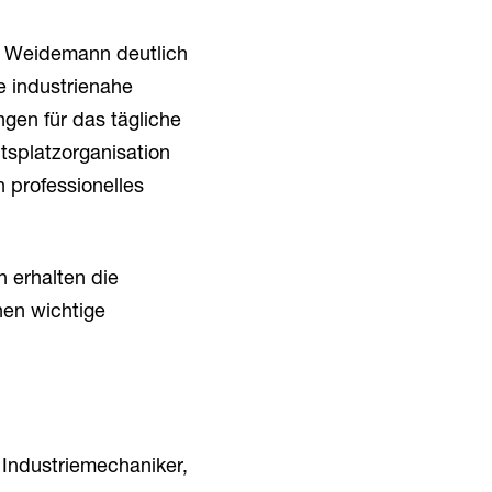
i Weidemann deutlich
e industrienahe
gen für das tägliche
itsplatzorganisation
 professionelles
h erhalten die
nen wichtige
 Industriemechaniker,