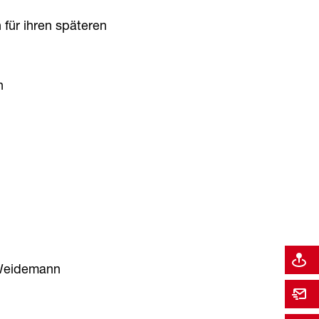
für ihren späteren
n
 Weidemann