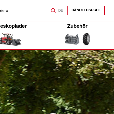
riere
DE
HÄNDLERSUCHE
leskoplader
Zubehör