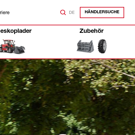
riere
DE
HÄNDLERSUCHE
leskoplader
Zubehör