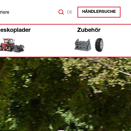
riere
DE
HÄNDLERSUCHE
leskoplader
Zubehör